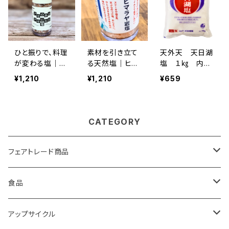
むブレンド岩塩
き立てる食用
｜料理の味を引
塩 詰め替え
き立てる食用
用 1袋：250ｇ
塩 詰め替え
用 250ｇ
ひと振りで、料理
素材を引き立て
天外天 天日湖
が変わる塩｜ク
る天然塩｜ヒマ
塩 １㎏ 内モ
セのあるクセに
ラヤ岩塩｜天然
ンゴルで採取さ
¥1,210
¥1,210
¥659
なる塩｜ミネラ
ミネラル豊富な
れた未精製の粗
ルを含むブレンド
ピンクソルト｜
塩
岩塩｜料理の味
料理用・丁寧な
を引き立てる食
暮らしの調味
CATEGORY
用塩 ミルタイ
料 ミルタイ
プ 50ｇ
プ 50g 食用
フェアトレード商品
バック
食品
雑貨
モンゴル岩塩
アップサイクル