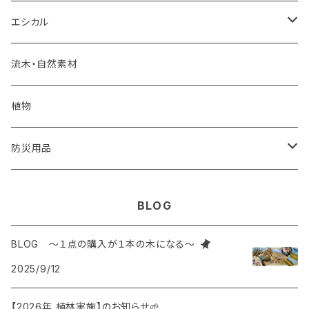
食品
調味料・食品
エコペーパー
エシカル
PSペーパー
フェアトレード食品
海洋プラスチックごみ
炭
流木・自然素材
オリジナルカレンダー
コースター
建築廃材
くり返し使えるエコアイテム
植物
再生紙
植木鉢
ウッドボード
天然石
蜜蝋ラップ
防災用品
一輪挿し
コースター
廃棄衣類
藁ストロー
風呂敷
BLOG
鍋敷き
コースター
枯れ木
麦飯石
BLOG ～１点の購入が１本の木になる～
2025/9/12
ポーチ
廃材を使ったオリジナルインテリア
知育ブロック
【2026年 植林実施】のお知らせ🌱
トートバック