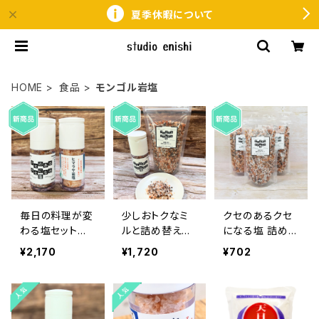
夏季休暇について
HOME
食品
モンゴル岩塩
毎日の料理が変
少しおトクなミ
クセのあるクセ
わる塩セット
ルと詰め替えセ
になる塩 詰め替
ヒマラヤ岩塩と
ット｜ひと振り
え｜ひと振りで、
¥2,170
¥1,720
¥702
クセのあるクセ
で、料理が変わ
料理が変わる塩
になる塩 ミル
る塩｜クセのあ
｜ミネラルを含
タイプ
るクセになる塩
むブレンド岩塩
｜ミネラルを含
｜料理の味を引