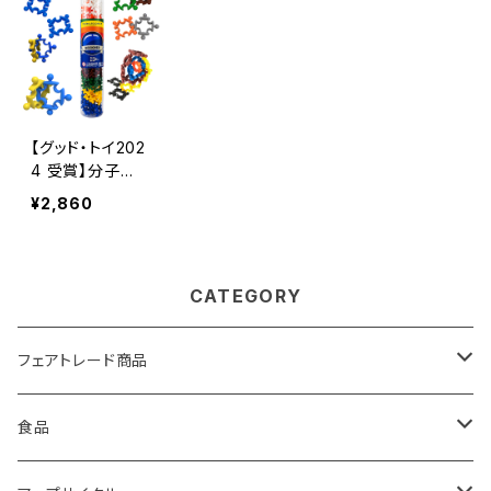
慮した玩具
【グッド・トイ202
4 受賞】分子の
形のブロック玩
¥2,860
具「モレキュラー
ピース」 デザイ
ナーセット 環
境に配慮した玩
CATEGORY
具
フェアトレード商品
バック
食品