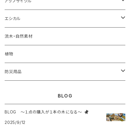
雑貨
モンゴル岩塩
アップサイクル
食品
調味料・食品
エコペーパー
エシカル
PSペーパー
フェアトレード食品
海洋プラスチックごみ
炭
流木・自然素材
オリジナルカレンダー
コースター
建築廃材
くり返し使えるエコアイテム
植物
再生紙
植木鉢
ウッドボード
天然石
蜜蝋ラップ
防災用品
一輪挿し
コースター
廃棄衣類
藁ストロー
風呂敷
BLOG
鍋敷き
コースター
枯れ木
麦飯石
BLOG ～１点の購入が１本の木になる～
2025/9/12
ポーチ
廃材を使ったオリジナルインテリア
知育ブロック