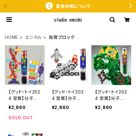
夏季休暇について
HOME
エシカル
知育ブロック
【グッド・トイ202
【グッド・トイ202
【グッド・トイ202
4 受賞】分子の
4 受賞】分子の
4 受賞】分子の
形のブロック玩
形のブロック玩
形のブロック玩
¥2,860
¥2,860
¥2,860
具「モレキュラー
具「モレキュラー
具「モレキュラー
ピース」 DNA
ピース」 宇宙
ピース」 恐竜
SOLD OUT
セット 環境に
（スペースシャト
セット 環境に
配慮した玩具
ル） 環境に配
配慮した玩具