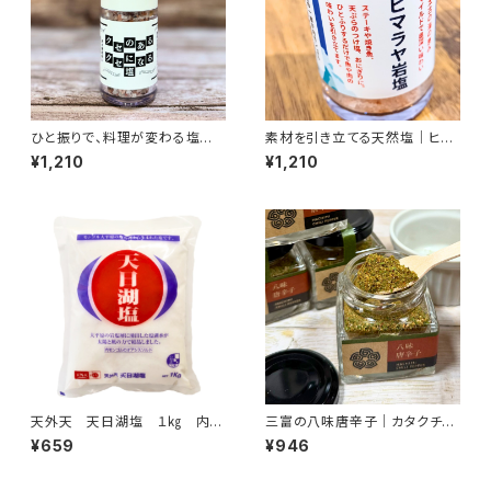
ひと振りで、料理が変わる塩｜
素材を引き立てる天然塩｜ヒマ
クセのあるクセになる塩｜ミネ
ラヤ岩塩｜天然ミネラル豊富な
¥1,210
¥1,210
ラルを含むブレンド岩塩｜料理
ピンクソルト｜料理用・丁寧な暮
の味を引き立てる食用塩 ミル
らしの調味料 ミルタイプ 50
タイプ 50ｇ
g 食用
天外天 天日湖塩 １㎏ 内モ
三富の八味唐辛子｜カタクチイ
ンゴルで採取された未精製の粗
ワシの旨味で味が変わるスパイ
¥659
¥946
塩
ス（15g）