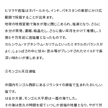
ヒマラヤ岩塩はネパールから、インド、パキスタンの東部にかけ広
範囲で採掘することが出来ます。
地球の地殻変動で海水が陸に閉じこめられ、塩湖となり、さらに
水分が蒸発、濃縮、結晶化し、さらに長い年月をかけて堆積し、３
億８千万年前に岩塩層となったものです。
カルシウム・マグネシウム・カリウムといったミネラルのバランスが
よく、しょっぱさの中に甘み・苦み等がブレンドされたマイルドで奥
深い味わいが楽しめます。
②モンゴル天日湖塩
中国内モンゴル西部にあるジランタイの湖塩で生まれたおいしい
塩です。
はるか大昔、モンゴル大平原は一面の海でした。
その海は悠久の時間を経ていつしか岩塩の地層となり、やがて伏