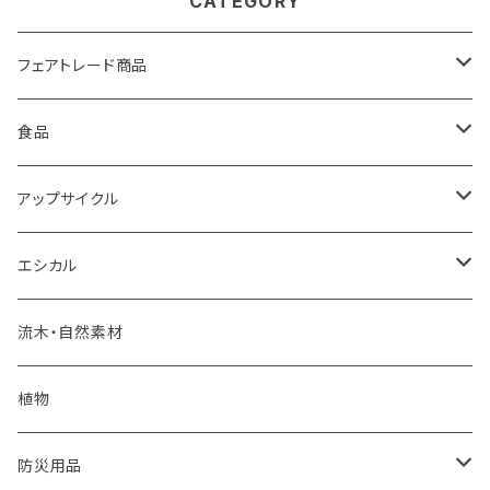
CATEGORY
フェアトレード商品
バック
食品
雑貨
モンゴル岩塩
アップサイクル
食品
調味料・食品
エコペーパー
エシカル
PSペーパー
フェアトレード食品
海洋プラスチックごみ
炭
流木・自然素材
オリジナルカレンダー
コースター
建築廃材
くり返し使えるエコアイテム
植物
再生紙
植木鉢
ウッドボード
天然石
蜜蝋ラップ
防災用品