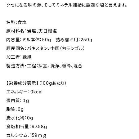
クセになる味の源、そしてミネラル補給に最適な塩と言えます。
名称：食塩
原材料名：岩塩、天日湖塩
内容量：ミル本体：50g 詰め替え用：250g
原産国名：パキスタン、中国（内モンゴル）
加工者：緑縁
製造方法・工程：採掘、洗浄、粉砕、混合
【栄養成分表示】（100gあたり）
エネルギー：0kcal
蛋白質：０g
脂質：0g
炭水化物：0g
食塩相当量：97.58g
カルシウム：159ｍｇ