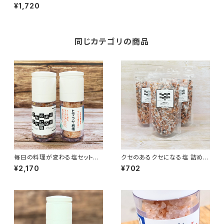
ト｜ひと振りで、料理が変わる塩
¥1,720
｜クセのあるクセになる塩｜ミ
ネラルを含むブレンド岩塩｜料
理の味を引き立てる食用塩 詰
め替え用 250ｇ
同じカテゴリの商品
毎日の料理が変わる塩セット
クセのあるクセになる塩 詰め替
ヒマラヤ岩塩とクセのあるクセ
え｜ひと振りで、料理が変わる
¥2,170
¥702
になる塩 ミルタイプ
塩｜ミネラルを含むブレンド岩
塩｜料理の味を引き立てる食用
塩 詰め替え用 1袋：250ｇ