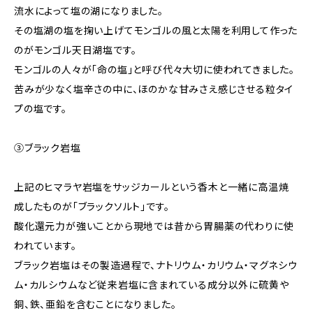
流水によって塩の湖になりました。
その塩湖の塩を掬い上げてモンゴルの風と太陽を利用して作った
のがモンゴル天日湖塩です。
モンゴルの人々が「命の塩」と呼び代々大切に使われてきました。
苦みが少なく塩辛さの中に、ほのかな甘みさえ感じさせる粒タイ
プの塩です。
③ブラック岩塩
上記のヒマラヤ岩塩をサッジカールという香木と一緒に高温焼
成したものが「ブラックソルト」です。
酸化還元力が強いことから現地では昔から胃腸薬の代わりに使
われています。
ブラック岩塩はその製造過程で、ナトリウム・カリウム・マグネシウ
ム・カルシウムなど従来岩塩に含まれている成分以外に硫黄や
銅、鉄、亜鉛を含むことになりました。