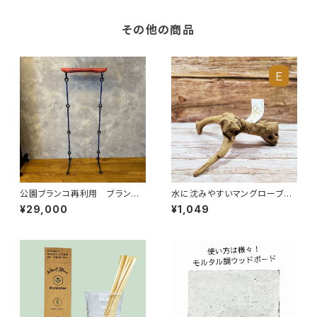
その他の商品
公園ブランコ再利用 ブランコ
水に沈みやすいマングローブ流
スツール 大
木｜個性的な形状でエアプラン
¥29,000
¥1,049
ツや多肉植物に最適【E】 サイ
ズ：S 約15～25cm