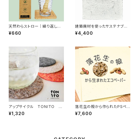
天然わらストロー｜繰り返し使
建築廃材を使ったサステナブル
えるエコストロー｜プラスチック
アイテム モルタル調ボード
¥660
¥4,400
削減・サステナブル生活アイテム
ホワイト MOODE（モーデ）
アップサイクル TONITO 廃
落花生の殻から作られたPSペ
棄衣類 リサイクルフェルト コ
ーパー 薄め｜環境に優しいエ
¥1,320
¥7,600
ースター4色セット
コ・サステナブル素材・アップサ
イクル・クラフト・ラッピング 薄
め（110ｇ/㎡厚） 100枚