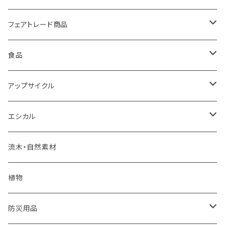
フェアトレード商品
バック
食品
雑貨
モンゴル岩塩
アップサイクル
食品
調味料・食品
エコペーパー
エシカル
PSペーパー
フェアトレード食品
海洋プラスチックごみ
炭
流木・自然素材
オリジナルカレンダー
コースター
建築廃材
くり返し使えるエコアイテム
植物
再生紙
植木鉢
ウッドボード
天然石
蜜蝋ラップ
防災用品