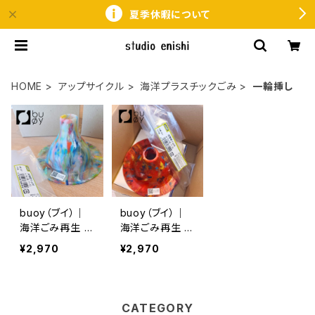
夏季休暇について
HOME
アップサイクル
海洋プラスチックごみ
一輪挿し
buoy（ブイ）｜
buoy（ブイ）｜
海洋ごみ再生 ア
海洋ごみ再生 ア
ップサイクル 一
ップサイクル 一
¥2,970
¥2,970
輪挿し（試験管）
輪挿し（試験管）
｜サステナブル・
｜サステナブル・
エシカルギフ
エシカルギフ
ト ミックス
ト 赤
CATEGORY