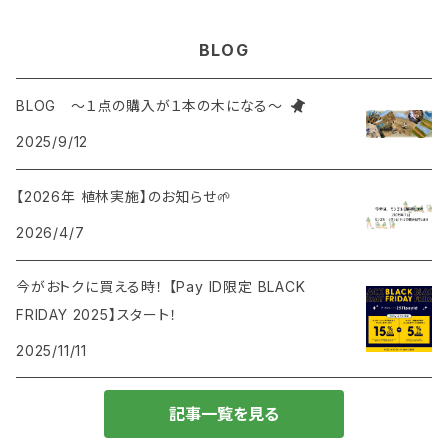
一輪挿し
コースター
廃棄衣類
藁ストロー
風呂敷
BLOG
鍋敷き
コースター
枯れ木
麦飯石
BLOG ～１点の購入が１本の木になる～
2025/9/12
ポーチ
廃材を使ったオリジナルインテリア
知育ブロック
【2026年 植林実施】のお知らせ🌱
トートバック
キャンドル
2026/4/7
ブランケット
今がおトクに買える時！ 【Pay ID限定 BLACK
FRIDAY 2025】スタート！
2025/11/11
記事一覧を見る