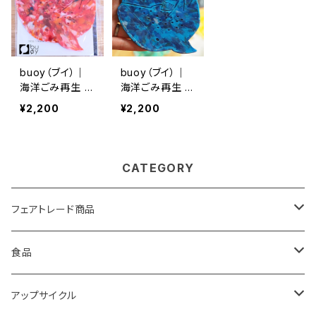
buoy（ブイ）｜
buoy（ブイ）｜
海洋ごみ再生 ア
海洋ごみ再生 ア
ップサイクル ジ
ップサイクル ジ
¥2,200
¥2,200
ンベイザメコー
ンベイザメコー
スター 赤｜サ
スター 青｜サ
ステナブル・エシ
ステナブル・エシ
カルギフト
カルギフト
CATEGORY
フェアトレード商品
バック
食品
雑貨
モンゴル岩塩
アップサイクル