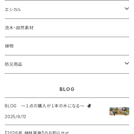
食品
調味料・食品
エコペーパー
エシカル
PSペーパー
フェアトレード食品
海洋プラスチックごみ
炭
流木・自然素材
オリジナルカレンダー
コースター
建築廃材
くり返し使えるエコアイテム
植物
再生紙
植木鉢
ウッドボード
天然石
蜜蝋ラップ
防災用品
一輪挿し
コースター
廃棄衣類
藁ストロー
風呂敷
BLOG
鍋敷き
コースター
枯れ木
麦飯石
BLOG ～１点の購入が１本の木になる～
2025/9/12
ポーチ
廃材を使ったオリジナルインテリア
知育ブロック
【2026年 植林実施】のお知らせ🌱
トートバック