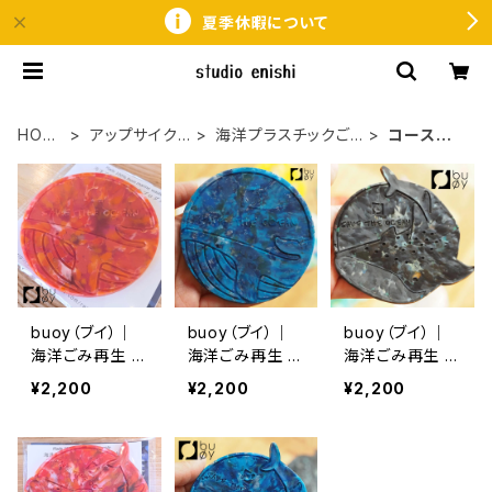
夏季休暇について
HOM
アップサイク
海洋プラスチックご
コースタ
E
ル
み
ー
buoy（ブイ）｜
buoy（ブイ）｜
buoy（ブイ）｜
海洋ごみ再生 ア
海洋ごみ再生 ア
海洋ごみ再生 ア
ップサイクル ジ
ップサイクル ク
ップサイクル ジ
¥2,200
¥2,200
¥2,200
ンベイザメコー
ジラコースタ
ンベイザメコー
スター 赤｜サ
ー 青｜サステ
スター 黒｜サ
ステナブル・エシ
ナブル・エシカル
ステナブル・エシ
カルギフト
ギフト
カルギフト