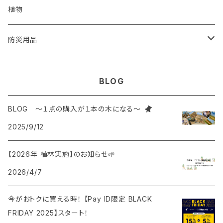
オリジナルカレンダー
コースター
建築廃材
くり返し使えるエコアイテム
植物
再生紙
植木鉢
ウッドボード
天然石
蜜蝋ラップ
防災用品
一輪挿し
コースター
廃棄衣類
藁ストロー
風呂敷
BLOG
鍋敷き
コースター
枯れ木
麦飯石
BLOG ～１点の購入が１本の木になる～
2025/9/12
ポーチ
廃材を使ったオリジナルインテリア
知育ブロック
【2026年 植林実施】のお知らせ🌱
トートバック
キャンドル
2026/4/7
ブランケット
今がおトクに買える時！ 【Pay ID限定 BLACK
FRIDAY 2025】スタート！