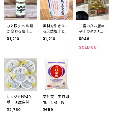
むブレンド岩塩
き立てる食用
｜料理の味を引
塩 詰め替え
き立てる食用
用 1袋：250ｇ
塩 詰め替え
用 250ｇ
ひと振りで、料理
素材を引き立て
三富の八味唐辛
が変わる塩｜ク
る天然塩｜ヒマ
子｜カタクチイ
セのあるクセに
ラヤ岩塩｜天然
ワシの旨味で味
¥1,210
¥1,210
¥946
なる塩｜ミネラ
ミネラル豊富な
が変わるスパイ
ルを含むブレンド
ピンクソルト｜
ス（15g）
SOLD OUT
岩塩｜料理の味
料理用・丁寧な
を引き立てる食
暮らしの調味
用塩 ミルタイ
料 ミルタイ
プ 50ｇ
プ 50g 食用
レンジで1分40
天外天 天日湖
秒｜国産自然栽
塩 １㎏ 内モ
培玄米100% パ
ンゴルで採取さ
¥2,750
¥659
ックごはん（150
れた未精製の粗