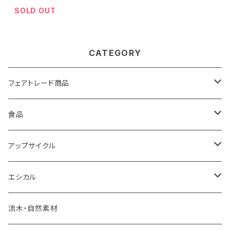
g×5個）
塩
SOLD OUT
CATEGORY
フェアトレード商品
バック
食品
雑貨
モンゴル岩塩
アップサイクル
食品
調味料・食品
エコペーパー
エシカル
PSペーパー
フェアトレード食品
海洋プラスチックごみ
炭
流木・自然素材