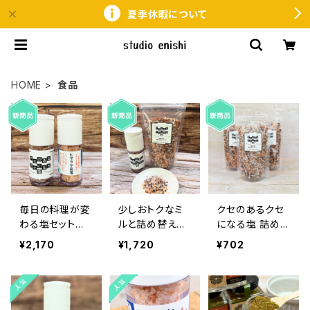
夏季休暇について
HOME
食品
毎日の料理が変
少しおトクなミ
クセのあるクセ
わる塩セット
ルと詰め替えセ
になる塩 詰め替
ヒマラヤ岩塩と
ット｜ひと振り
え｜ひと振りで、
¥2,170
¥1,720
¥702
クセのあるクセ
で、料理が変わ
料理が変わる塩
になる塩 ミル
る塩｜クセのあ
｜ミネラルを含
タイプ
るクセになる塩
むブレンド岩塩
｜ミネラルを含
｜料理の味を引