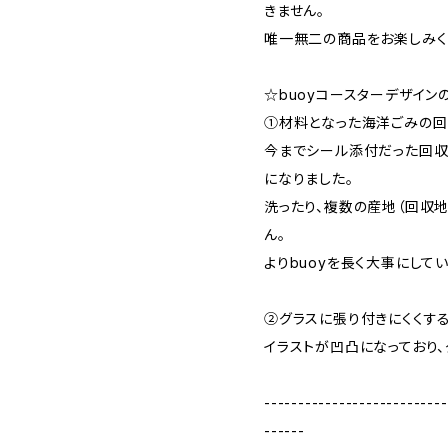
きません。
唯一無二の商品をお楽しみく
☆buoyコースターデザイン
①材料となった海洋ごみの
今までシール添付だった回
になりました。
洗ったり、複数の産地（回収
ん。
よりbuoyを長く大事にして
②グラスに張り付きにくくす
イラストが凹凸になっており、
---------------------------
------