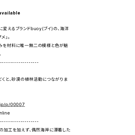
available
変えるブランドbuoy(ブイ)の、海洋
メ」。
みを材料に唯一無二の模様と色が魅
。
-------------------
入いただくと、砂漠の植林活動につながりま
i.jp/p/00007
nline
-------------------
どの加工を加えず、偶然海岸に漂着した