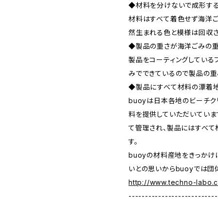
◆材料を分けないで成形す
材料はすべて着色せず海洋ご
然生まれる色と模様は回収さ
​◆製品の重さが海洋ごみの
製品をコーティングしている
みでできているので製品の重
​◆製品にすべて材料の漂着
buoyは日本各地のビーチ
料を提供していただいていま
て管理され、製品にはすべて
す。
buoyの材料産地をきっか
いとの思いからbuoyでは
http://www.techno-labo.c
---------------------------