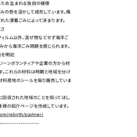
るため生まれる独自の模様
みの色を活かして成形しています。偶
れた漂着ごみによって決まります。
重さ
フィルム以外、混ぜ物などせず海洋ご
みから海洋ごみ問題を感じられます。
地を明記
クリーンボランティアや企業の方から材
す。これらの材料は時期と地域を分け
材料産地のシールを貼り販売していま
けに回収された地域のことを知ってほし
団体様の紹介ページを作成しています。
om/rebirth/partner/
-------------------