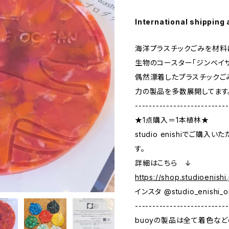
International shipping 
海洋プラスチックごみを材料に
生物のコースター「ジンベイザ
偶然漂着したプラスチックご
力の製品を多数展開してます
---------------------------
★1点購入＝1本植林★
studio enishiでご購
す。
詳細はこちら ↓
https://shop.studioenish
インスタ @studio_enishi_o
---------------------------
buoyの製品は全て着色な