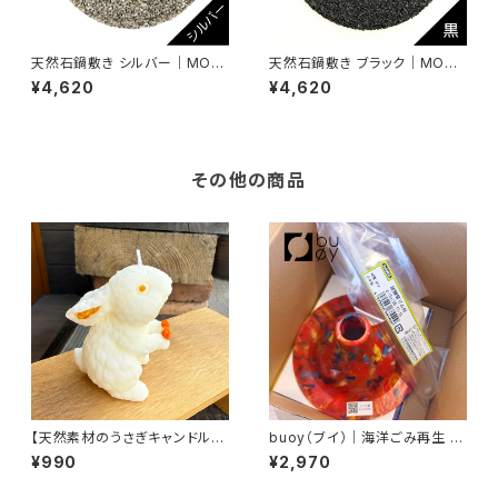
天然石鍋敷き シルバー｜MOO
天然石鍋敷き ブラック｜MOO
DE モーデ｜アップサイクル・エ
DE モーデ｜アップサイクル・エ
¥4,620
¥4,620
コ・SDGs対応｜ハンドメイド・
コ・SDGs対応｜ハンドメイド・
一点もの
一点もの
その他の商品
【天然素材のうさぎキャンドル
buoy（ブイ）｜海洋ごみ再生 ア
ソイ＆蜜蝋のハンドメイドアロマ
ップサイクル 一輪挿し（試験管）
¥990
¥2,970
キャンドル｜ひいらぎキャンド
｜サステナブル・エシカルギフ
ル フラワーラビット【L】オレン
ト 赤