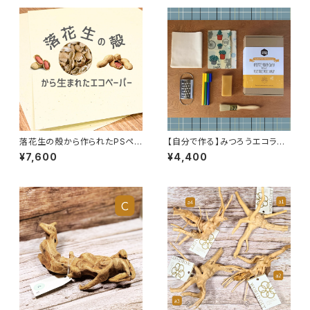
ジ色／りんごの香り サスティ
ナブル 環境にやさしい
落花生の殻から作られたPSペ
【自分で作る】みつろうエコラッ
ーパー 薄め｜環境に優しいエ
プ （スターターキット）
¥7,600
¥4,400
コ・サステナブル素材・アップサ
イクル・クラフト・ラッピング 薄
め（110ｇ/㎡厚） 100枚