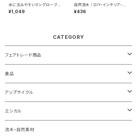
水に沈みやすいマングローブ流
自然流木｜DIY・インテリア・デ
木｜個性的な形状でエアプラン
ィスプレイ用オリジナル素材
¥1,049
¥436
ツや多肉植物に最適【C】 サイ
独創的な形のナチュラルブラン
ズ：S 約15～25cm
チ Sサイズ
CATEGORY
フェアトレード商品
バック
食品
雑貨
モンゴル岩塩
アップサイクル
食品
調味料・食品
エコペーパー
エシカル
PSペーパー
フェアトレード食品
海洋プラスチックごみ
炭
流木・自然素材