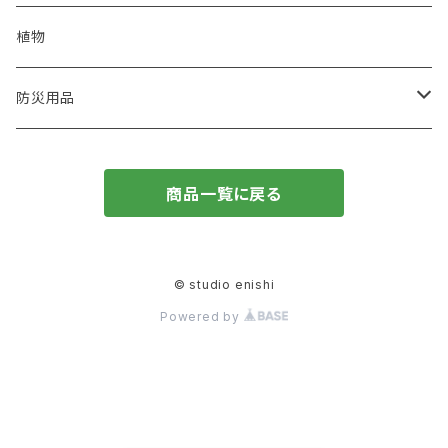
オリジナルカレンダー
コースター
建築廃材
くり返し使えるエコアイテム
植物
再生紙
植木鉢
ウッドボード
天然石
蜜蝋ラップ
防災用品
一輪挿し
コースター
廃棄衣類
藁ストロー
風呂敷
商品一覧に戻る
鍋敷き
コースター
枯れ木
麦飯石
ポーチ
廃材を使ったオリジナルインテリア
知育ブロック
© studio enishi
Powered by
トートバック
キャンドル
ブランケット