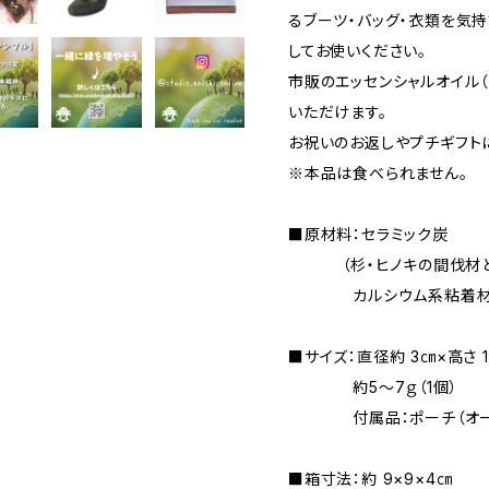
るブーツ・バッグ・衣類を気
してお使いください。
市販のエッセンシャルオイル（
いただけます。
お祝いのお返しやプチギフト
※本品は食べられません。
■原材料：セラミック炭
（杉・ヒノキの間伐材と
カルシウム系粘着
■サイズ：直径約 3㎝×高さ 1.5
約5～7ｇ（1個）
付属品：ポーチ（オーガ
■箱寸法：約 9×9×4㎝