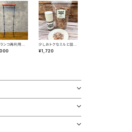
ブランコ再利用
少しおトクなミルと詰め
コスツール 大
替えセット｜ひと振り
,000
¥1,720
で、料理が変わる塩｜ク
セのあるクセになる塩
｜ミネラルを含むブレン
ド岩塩｜料理の味を引
き立てる食用塩 詰め
替え用 250ｇ