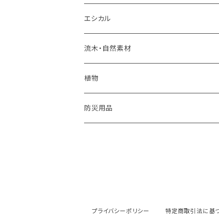
食品
調味料・食品
エコペーパー
エシカル
PSペーパー
フェアトレード食品
海洋プラスチックごみ
炭
流木・自然素材
オリジナルカレンダー
コースター
建築廃材
くり返し使えるエコアイテム
植物
再生紙
植木鉢
ウッドボード
天然石
蜜蝋ラップ
防災用品
一輪挿し
コースター
廃棄衣類
藁ストロー
風呂敷
鍋敷き
コースター
枯れ木
麦飯石
ポーチ
廃材を使ったオリジナルインテリア
知育ブロック
プライバシーポリシー
特定商取引法に基