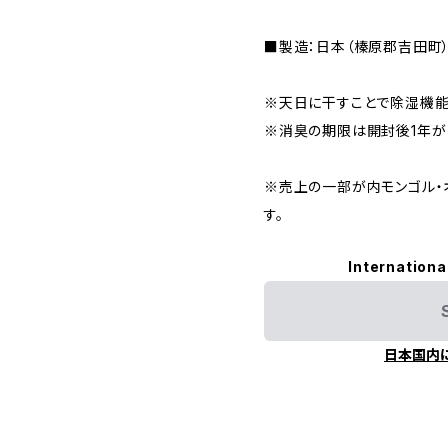
■製造：日本（榛原郡吉田町
※天日に干すことで除湿機能
※消臭の期限は開封後1年が
※売上の一部が内モンゴル・
す。
Internationa
日本国内