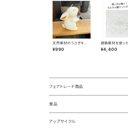
天然素材のうさぎキャ
建築廃材を使っ
ンドル ソイ＆蜜蝋のハ
テナブルアイテム
¥990
¥4,400
ンドメイドアロマキャン
タル調ボード 
ドル｜ひいらぎキャンド
ト MOODE（モ
ル フラワーラビット
【L】青紫／ゆずの香
り サスティナブル 環
境にやさしい
フェアトレード商品
バック
食品
雑貨
モンゴル岩塩
アップサイクル