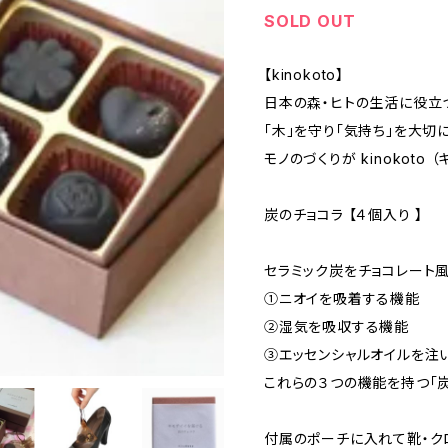
SOLD OUT
【kinokoto】
日本の森・ヒトの生活に役立
「木」を守り「気持ち」を大切
モノのづくりが kinokoto 
炭のチョコラ 【４個入り 】
セラミック炭をチョコレート
①ニオイを吸着する機能
②湿気を吸収する機能
③エッセンシャルオイルを注
これらの３つの機能を持つ「炭
付属のポーチに入れて靴・ク