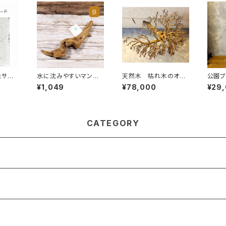
たサス
水に沈みやすいマング
天然木 枯れ木のオブ
公園
 モル
ローブ流木｜個性的な
ジェ A
ブラン
¥1,049
¥78,000
¥29
ホワイ
形状でエアプランツや
ーデ）
多肉植物に最適【B】
サイズ：S 約15～25c
m
CATEGORY