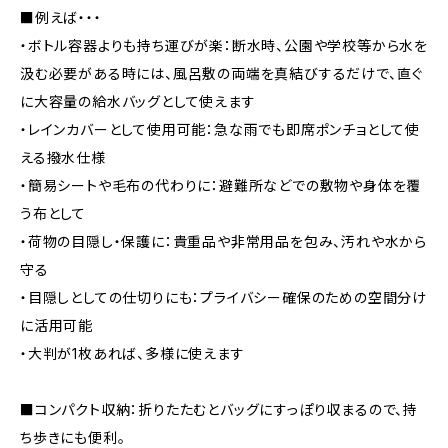
■例えば・・・
・ボトル容器よりも持ち運びが楽：断水時、公園や学校等から水を
汲む必要がある時には、風呂敷の両端を真結びするだけで、直ぐ
に大容量の給水バッグとして使えます
・レインカバーとして使用可能：急な雨でも即席ポンチョとして使
える撥水仕様
・簡易シートや毛布の代わりに：避難所などでの敷物や身体を覆
う布として
・荷物の目隠し・保護に：貴重品や非常用品を包み、汚れや水から
守る
・目隠しとしての仕切りにも：プライバシー確保のための空間分け
に活用可能
・大判が1枚あれば、多様に使えます
■コンパクト収納：折りたたむとバッグにすっぽり収まるので、持
ち歩きにも便利。