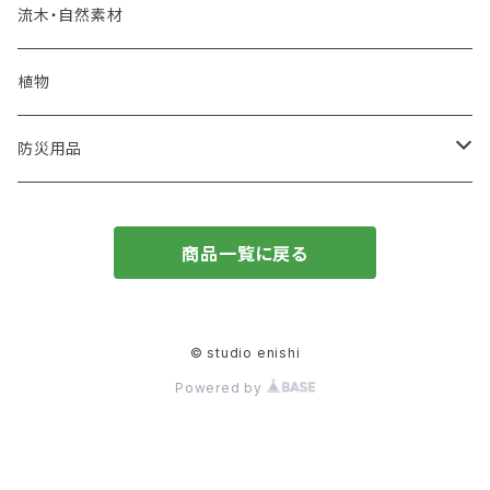
PSペーパー
フェアトレード食品
海洋プラスチックごみ
炭
流木・自然素材
オリジナルカレンダー
コースター
建築廃材
くり返し使えるエコアイテム
植物
再生紙
植木鉢
ウッドボード
天然石
蜜蝋ラップ
防災用品
一輪挿し
コースター
廃棄衣類
藁ストロー
風呂敷
商品一覧に戻る
鍋敷き
コースター
枯れ木
麦飯石
ポーチ
廃材を使ったオリジナルインテリア
知育ブロック
© studio enishi
Powered by
トートバック
キャンドル
ブランケット