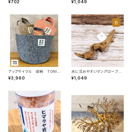
¥702
¥1,049
塩｜ミネラルを含むブレンド岩
ツや多肉植物に最適【D】 サイ
塩｜料理の味を引き立てる食用
ズ：S 約15～25cm
塩 詰め替え用 1袋：250ｇ
アップサイクル 収納 TONIT
水に沈みやすいマングローブ流
O マルチに使える 小物入
木｜個性的な形状でエアプラン
¥3,960
¥1,049
れ 軽量でおしゃれに収納 リ
ツや多肉植物に最適【B】 サイ
サイクルフェルト トート М チ
ズ：S 約15～25cm
ャコール