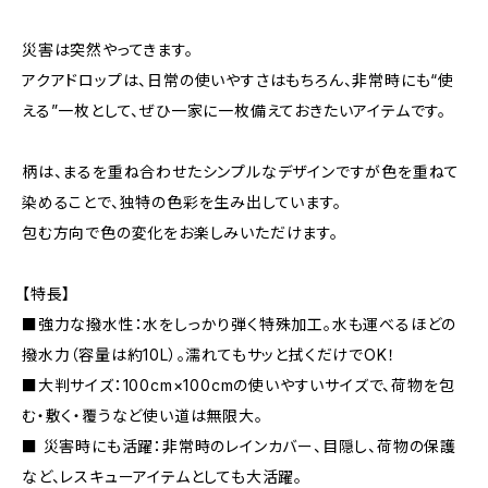
災害は突然やってきます。
アクアドロップは、日常の使いやすさはもちろん、非常時にも“使
える”一枚として、ぜひ一家に一枚備えておきたいアイテムです。
柄は、まるを重ね合わせたシンプルなデザインですが色を重ねて
染めることで、独特の色彩を生み出しています。
包む方向で色の変化をお楽しみいただけます。
【特長】
■強力な撥水性：水をしっかり弾く特殊加工。水も運べるほどの
撥水力（容量は約10L）。濡れてもサッと拭くだけでOK！
■大判サイズ：100cm×100cmの使いやすいサイズで、荷物を包
む・敷く・覆うなど使い道は無限大。
■ 災害時にも活躍：非常時のレインカバー、目隠し、荷物の保護
など、レスキューアイテムとしても大活躍。