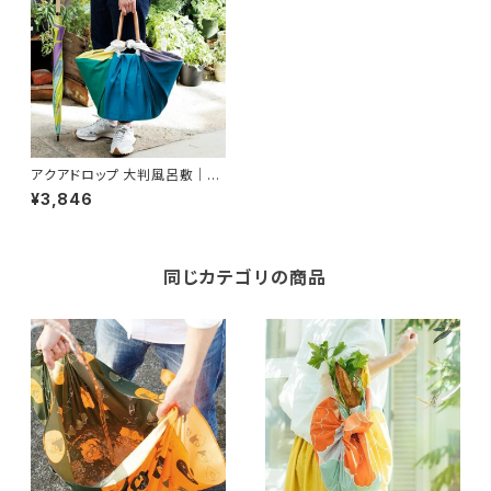
アクアドロップ 大判風呂敷｜撥
水加工・防災・アウトドア・エコ・
¥3,846
SDGs対応の多機能布包み 非
常時に頼れる防災アイテム／む
す美 柄：まる 100cm×100c
m
同じカテゴリの商品