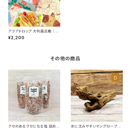
アクアドロップ 大判風呂敷｜撥
水加工・防災・アウトドア・エコ・
¥2,200
SDGs対応の多機能布包み 非
常時に頼れる防災アイテム ／む
す美 柄：ハチドリ 70cm×70
cm
その他の商品
クセのあるクセになる塩 詰め替
水に沈みやすいマングローブ流
え｜ひと振りで、料理が変わる
木｜個性的な形状でエアプラン