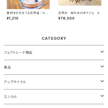
素材を引き立てる天然塩｜ヒマ
天然木 枯れ木のオブジェ A
ラヤ岩塩｜天然ミネラル豊富な
¥1,210
¥78,000
ピンクソルト｜料理用・丁寧な暮
らしの調味料 ミルタイプ 50
g 食用
CATEGORY
フェアトレード商品
バック
食品
雑貨
モンゴル岩塩
アップサイクル
食品
調味料・食品
エコペーパー
エシカル