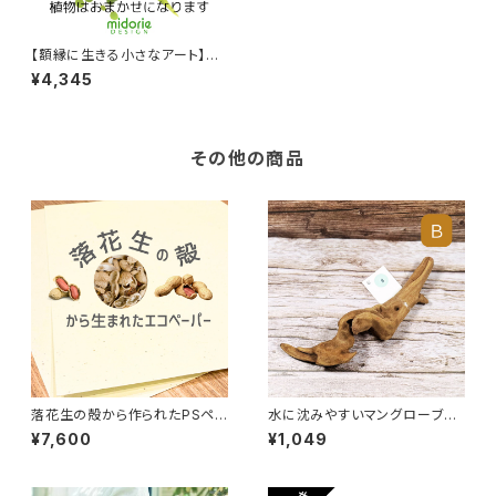
【額縁に生きる小さなアート】ミ
ドリエ／GREEN FRAME（カラ
¥4,345
ー：ミルク）植栽お任せ
その他の商品
落花生の殻から作られたPSペ
水に沈みやすいマングローブ流
ーパー 薄め｜環境に優しいエ
木｜個性的な形状でエアプラン
¥7,600
¥1,049
コ・サステナブル素材・アップサ
ツや多肉植物に最適【B】 サイ
イクル・クラフト・ラッピング 薄
ズ：S 約15～25cm
め（110ｇ/㎡厚） 100枚