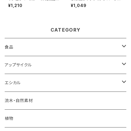
ンゴ砂｜MOODE モーデ｜アッ
木｜個性的な形状でエアプラン
¥1,210
¥1,049
プサイクル・エコ・SDGs対応｜
ツや多肉植物に最適【A】 サイ
ハンドメイド一点もの
ズ：S 約15～25cm
CATEGORY
食品
モンゴル岩塩
アップサイクル
玄米パックごはん
エコペーパー
エシカル
PSペーパー
フェアトレード
海洋プラスチックごみ
炭
流木・自然素材
オリジナルカレンダー
コースター
八味唐辛子
建築廃材
くり返し使えるエコアイテム
植物