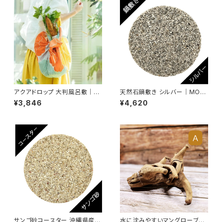
アクアドロップ 大判風呂敷｜撥
天然石鍋敷き シルバー｜MOO
水加工・防災・アウトドア・エコ・
DE モーデ｜アップサイクル・エ
¥3,846
¥4,620
SDGs対応の多機能布包み 非
コ・SDGs対応｜ハンドメイド・
常時に頼れる防災アイテム ／む
一点もの
す美 柄：牡丹 100cm×100c
m
サンゴ砂コースター 沖縄県産サ
水に沈みやすいマングローブ流