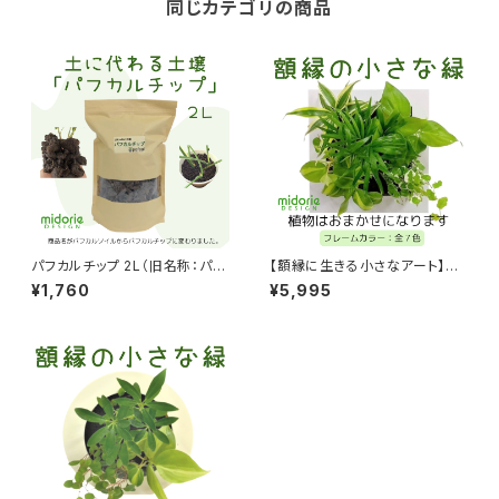
同じカテゴリの商品
パフカルチップ 2L（旧名称：パフ
【額縁に生きる小さなアート】ミ
カルソイル）/植え替え 寄せ植え
ドリエ／FRAME（カラー：全７
¥1,760
¥5,995
色）植栽お任せ