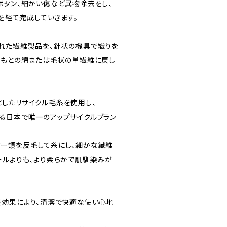
ボタン、細かい傷など異物除去をし、
程を経て完成していきます。
れた繊維製品を、針状の機具で織りを
、もとの綿または毛状の単繊維に戻し
したリサイクル毛糸を使用し、
る日本で唯一のアップサイクルブラン
ー類を反毛して糸にし、細かな繊維
ールよりも、より柔らかで肌馴染みが
湿効果により、清潔で快適な使い心地