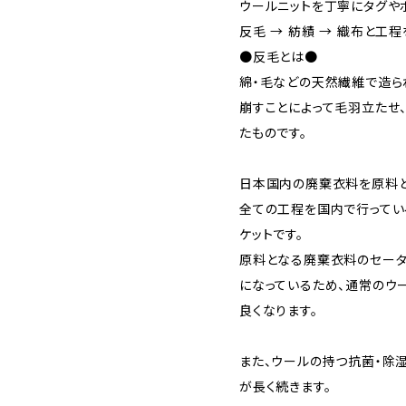
ウールニットを丁寧にタグや
反毛 → 紡績 → 織布と工
●反毛とは●
綿・毛などの天然繊維で造ら
崩すことによって毛羽立たせ
たものです。
日本国内の廃棄衣料を原料と
全ての工程を国内で行ってい
ケットです。
原料となる廃棄衣料のセータ
になっているため、通常のウ
良くなります。
また、ウールの持つ抗菌・除
が長く続きます。