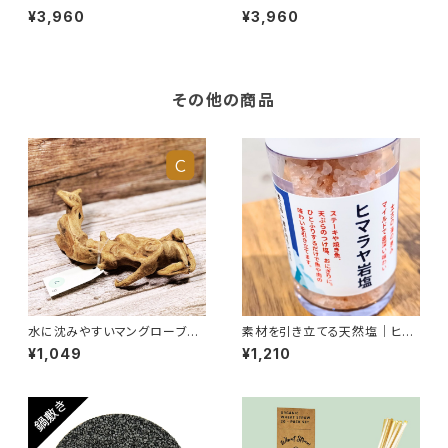
O マルチに使える 小物入
O マルチに使える 小物入
¥3,960
¥3,960
れ 軽量でおしゃれに収納 リ
れ 軽量でおしゃれに収納 リ
サイクルフェルト トート М チ
サイクルフェルト トート М モ
ャコール
カ
その他の商品
水に沈みやすいマングローブ流
素材を引き立てる天然塩｜ヒマ
木｜個性的な形状でエアプラン
ラヤ岩塩｜天然ミネラル豊富な
¥1,049
¥1,210
ツや多肉植物に最適【C】 サイ
ピンクソルト｜料理用・丁寧な暮
ズ：S 約15～25cm
らしの調味料 ミルタイプ 50
g 食用