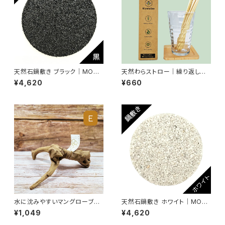
天然石鍋敷き ブラック｜MOO
天然わらストロー｜繰り返し使
DE モーデ｜アップサイクル・エ
えるエコストロー｜プラスチック
¥4,620
¥660
コ・SDGs対応｜ハンドメイド・
削減・サステナブル生活アイテム
一点もの
水に沈みやすいマングローブ流
天然石鍋敷き ホワイト｜MOO
木｜個性的な形状でエアプラン
DE モーデ｜アップサイクル・エ
¥1,049
¥4,620
ツや多肉植物に最適【E】 サイ
コ・SDGs対応｜ハンドメイド・
ズ：S 約15～25cm
一点もの